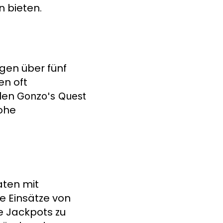
 bieten.
ügen über fünf
en oft
hlen
Gonzo's Quest
hohe
aten mit
e Einsätze von
e Jackpots zu