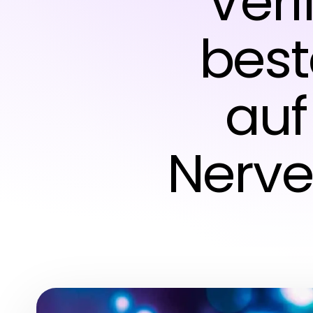
Veri
best
auf
Nerve