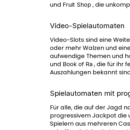
und
, die unkomp
Fruit Shop
Video-Spielautomaten
Video-Slots sind eine Weite
oder mehr Walzen und eine 
aufwendige Themen und hoc
und
, die für ih
Book of Ra
Auszahlungen bekannt sind
Spielautomaten mit pro
Für alle, die auf der Jagd 
progressivem Jackpot die u
Spielern aus mehreren Casi