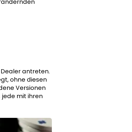
verändernden
 Dealer antreten.
iegt, ohne diesen
edene Versionen
, jede mit ihren