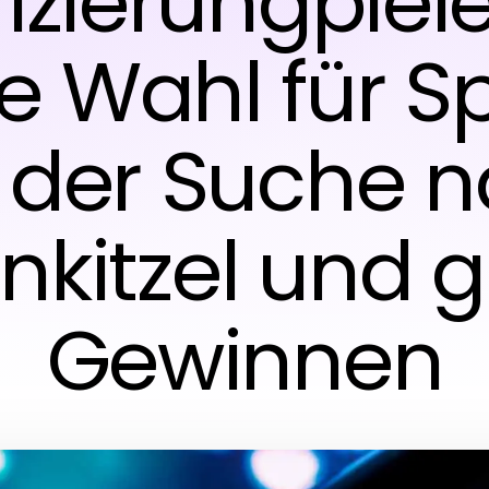
fizierungpiele
e Wahl für Sp
 der Suche 
nkitzel und 
Gewinnen