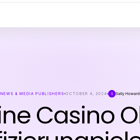
NEWS & MEDIA PUBLISHERS
OCTOBER 4, 2024
Sally Howard
S
ine Casino 